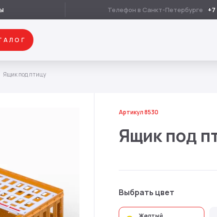
Хлебопекарная промыш
ы
+7
Ягоды и грибы
ТАЛОГ
Ящик под птицу
Артикул 8530
Ящик под п
Выбрать цвет
Желтый