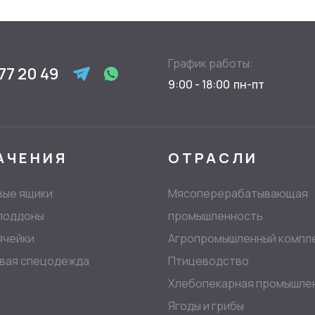
График работы:
77 20 49
9:00 - 18:00
АЧЕНИЯ
ОТРАСЛИ
вые ящики
Мясоперерабатывающая
 поддоны
промышленность
ячейки
Агропромышленный компл
вая спецодежда
Птицеводство
Хлебопекарная промышле
Ягоды и грибы