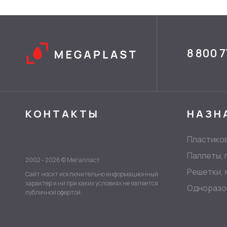
8 800 7
КОНТАКТЫ
НАЗН
Пластико
Паллеты,
2002 - 2026 © Мегапласт
Решетки, 
Сайт носит исключительно информационный
характер и ни при каких условиях не является
Одноразо
публичной офертой.